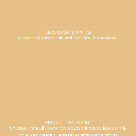
ARROSSADA POPULAR
Arrossada i sobretaula amb tertúlia de muntanya
MERCAT D'ARTESANIA
Un espai tranquil i bonic per descobrir peces fetes a mà,
projectes creatius i artesanes amb ànima pròpia.