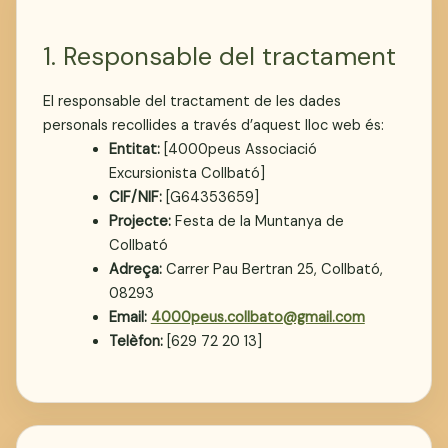
1. Responsable del tractament
El responsable del tractament de les dades
personals recollides a través d’aquest lloc web és:
Entitat:
[4000peus Associació
Excursionista Collbató]
CIF/NIF:
[G64353659]
Projecte:
Festa de la Muntanya de
Collbató
Adreça:
Carrer Pau Bertran 25, Collbató,
08293
Email:
4000peus.collbato@gmail.com
Telèfon:
[629 72 20 13]